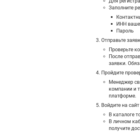
Для регистр
Заполните ре
Контактны
ИНН вашей
Пароль
Отправьте заяв
Проверьте к
После отправ
заявки. Обяз
Пройдите провер
Менеджер свя
компании и т
платформе.
Войдите на сайт
В каталоге т
В личном ка
получите до