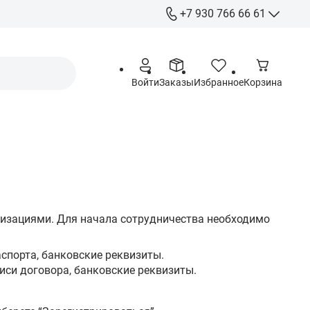
+7 930 766 66 61
+7 930 766 66 61
Отдел продаж
Войти
Заказы
Избранное
Корзина
+7 920 263 76 54
Работа с партнерами
Офис:
Курск, ул. Станционная 4А
Пн - Пт: 09:00 - 17:00
Распределительный центр:
Курск, ул. Чайковского 60
изациями. Для начала сотрудничества необходимо
Пн - Пт: 09:00 - 17:00
Сб: 09:00 - 15:00
аспорта, банковские реквизиты.
писи договора, банковские реквизиты.