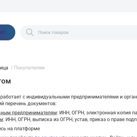
лог
ница
/
Покупателям
том
работает с индивидуальными предпринимателями и орган
й перечень документов:
ьным предпринимателям
: ИНН, ОГРН, электронная копия п
ям
: ИНН, ОГРН, выписка из ОГРН, устав, приказ о праве под
есь на платформе