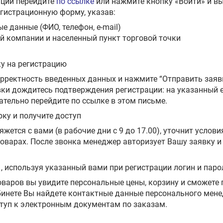
ации перейдите
по ссылке
или нажмите кнопку «Войти» и вы
гистрационную форму, указав:
е данные (ФИО, телефон, e-mail)
 компании и населенный пункт торговой точки
ку на регистрацию
орректность введенных данных и нажмите “Отправить заяв
ки дождитесь подтверждения регистрации: на указанный 
ательно перейдите по ссылке в этом письме.
ку и получите доступ
жется с вами (в рабочие дни с 9 до 17.00), уточнит услов
оварах. После звонка менеджер авторизует Вашу заявку и
 , используя указанный вами при регистрации логин и паро
оваров вы увидите персональные цены, корзину и сможете
бинете Вы найдете контактные данные персонального мене
ступ к электронным документам по заказам.